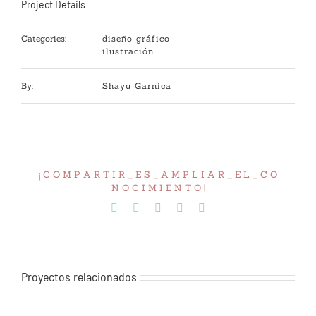
Project Details
Categories:
diseño gráfico
ilustración
By:
Shayu Garnica
¡ C O M P A R T I R _ E S _ A M P L I A R _ E L _ C O
N O C I M I E N T O !
Facebook
Twitter
Tumblr
Pinterest
Correo
electrónico
Proyectos relacionados