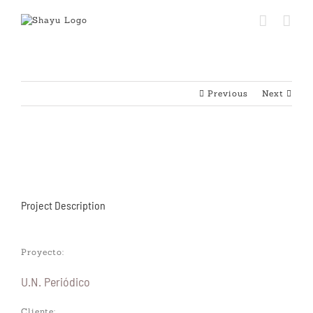
Saltar
al
contenido
Previous
Next
View
Larger
Image
Project Description
Proyecto:
U.N. Periódico
Cliente: