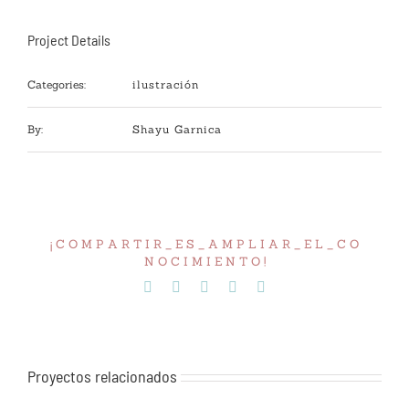
Project Details
Categories:
ilustración
By:
Shayu Garnica
¡ C O M P A R T I R _ E S _ A M P L I A R _ E L _ C O
N O C I M I E N T O !
Facebook
Twitter
Tumblr
Pinterest
Correo
electrónico
Proyectos relacionados